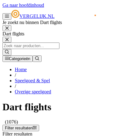
Ga naar hoofdinhoud
VERGELIJK.NL
Je zoekt nu binnen Dart flights
Dart flights
Categorieën
Home
/
Speelgoed & Spel
/
Overige speelgoed
Dart flights
(1076)
Filter resultaten
Filter resultaten