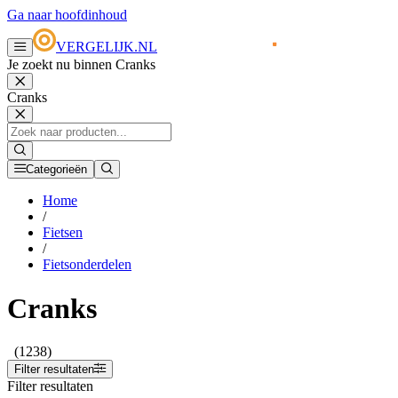
Ga naar hoofdinhoud
VERGELIJK.NL
Je zoekt nu binnen Cranks
Cranks
Categorieën
Home
/
Fietsen
/
Fietsonderdelen
Cranks
(1238)
Filter resultaten
Filter resultaten