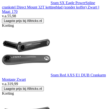
Sram SX Eagle PowerSpline
crankstel Direct Mount 32T kettingblad (zonder koffer) Zwart ||
Maat: 170
v.a.
55,98
Laagste prijs bij Alltricks.nl
Korting
Sram Red AXS E1 DUB Crankarm
Montage Zwart
v.a.
319,99
Laagste prijs bij Alltricks.nl
Korting