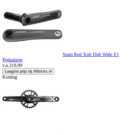
Sram Red Xplr Dub Wide E1
Pedaalarm
v.a.
319,99
Laagste prijs bij Alltricks.nl
Korting