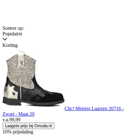
Sorteer op:
Populairst
Korting
Clic! Meisjes Laarzen 20716 -
Zwart - Maat 29
v.a.
99,99
Laagste prijs bij Omoda.nl
10% prijsdaling