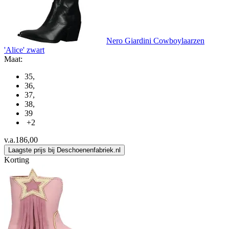
Nero Giardini Cowboylaarzen
'Alice' zwart
Maat:
35
,
36
,
37
,
38
,
39
+2
v.a.
186,00
Laagste prijs bij Deschoenenfabriek.nl
Korting