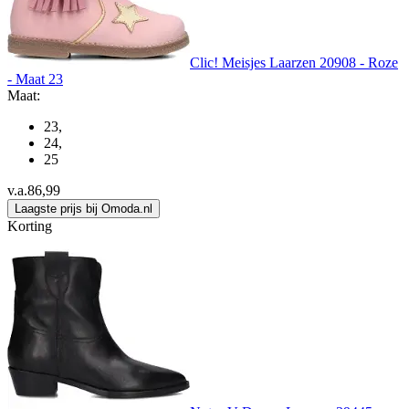
Clic! Meisjes Laarzen 20908 - Roze
- Maat 23
Maat:
23
,
24
,
25
v.a.
86,99
Laagste prijs bij Omoda.nl
Korting