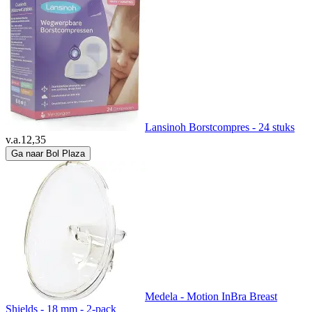
Lansinoh Borstcompres - 24 stuks
v.a.
12,35
Ga naar Bol Plaza
Medela - Motion InBra Breast
Shields - 18 mm - 2-pack