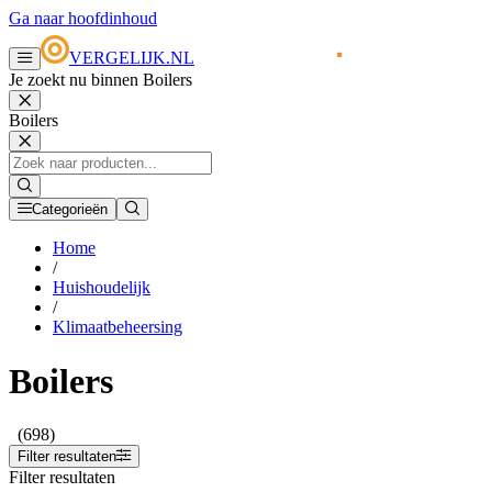
Ga naar hoofdinhoud
VERGELIJK.NL
Je zoekt nu binnen Boilers
Boilers
Categorieën
Home
/
Huishoudelijk
/
Klimaatbeheersing
Boilers
(698)
Filter resultaten
Filter resultaten