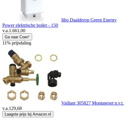
Itho Daalderop Green Energy
Power elektrische boiler - 150
v.a.
1.661,00
Ga naar Coen⁺
11% prijsdaling
Vaillant 305827 Montageset n.v.t.
v.a.
129,68
Laagste prijs bij Amazon.nl