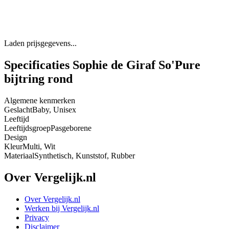
Laden prijsgegevens...
Specificaties Sophie de Giraf So'Pure
bijtring rond
Algemene kenmerken
Geslacht
Baby, Unisex
Leeftijd
Leeftijdsgroep
Pasgeborene
Design
Kleur
Multi, Wit
Materiaal
Synthetisch, Kunststof, Rubber
Over Vergelijk.nl
Over Vergelijk.nl
Werken bij Vergelijk.nl
Privacy
Disclaimer