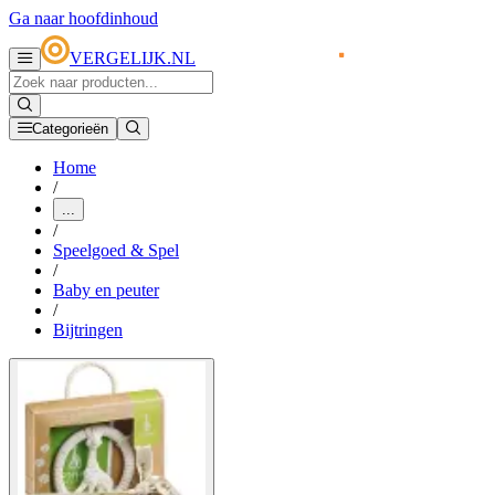
Ga naar hoofdinhoud
VERGELIJK.NL
Categorieën
Home
/
...
/
Speelgoed & Spel
/
Baby en peuter
/
Bijtringen