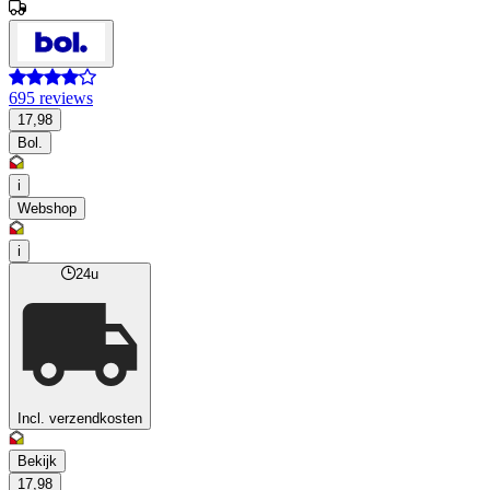
695 reviews
17,98
Bol.
i
Webshop
i
24u
Incl. verzendkosten
Bekijk
17,98