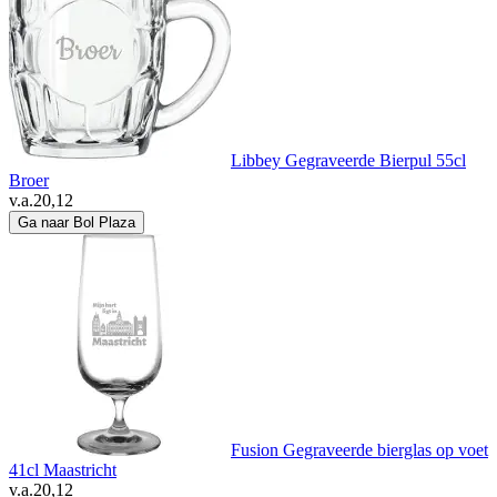
Libbey Gegraveerde Bierpul 55cl
Broer
v.a.
20,12
Ga naar Bol Plaza
Fusion Gegraveerde bierglas op voet
41cl Maastricht
v.a.
20,12