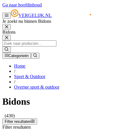
Ga naar hoofdinhoud
VERGELIJK.NL
Je zoekt nu binnen Bidons
Bidons
Categorieën
Home
/
Sport & Outdoor
/
Overige sport & outdoor
Bidons
(430)
Filter resultaten
Filter resultaten