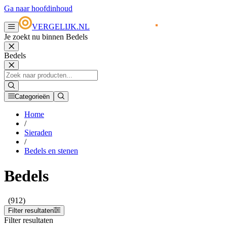
Ga naar hoofdinhoud
VERGELIJK.NL
Je zoekt nu binnen Bedels
Bedels
Categorieën
Home
/
Sieraden
/
Bedels en stenen
Bedels
(912)
Filter resultaten
Filter resultaten