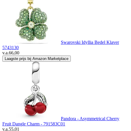
Swarovski Idyllia Bedel Klaver
5743130
v.a.
66,00
Laagste prijs bij Amazon Marketplace
Pandora - Asymmetrical Cherry
Fruit Dangle Charm - 791583C01
v.a.
55,01