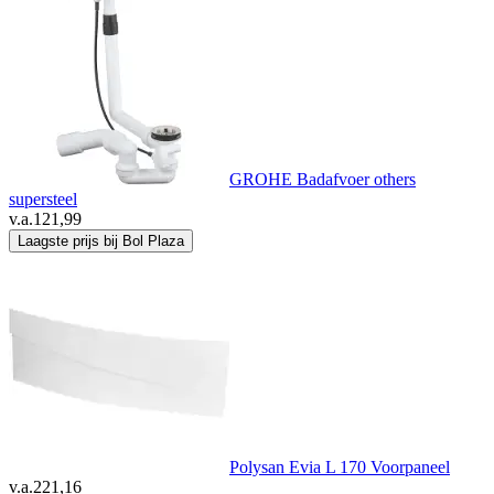
GROHE Badafvoer others
supersteel
v.a.
121,99
Laagste prijs bij Bol Plaza
Polysan Evia L 170 Voorpaneel
v.a.
221,16