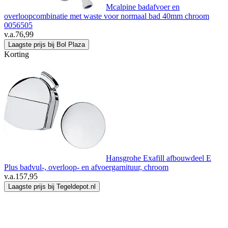
Mcalpine badafvoer en
overloopcombinatie met waste voor normaal bad 40mm chroom
0056505
v.a.
76,99
Laagste prijs bij Bol Plaza
Korting
Hansgrohe Exafill afbouwdeel E
Plus badvul-, overloop- en afvoergarnituur, chroom
v.a.
157,95
Laagste prijs bij Tegeldepot.nl