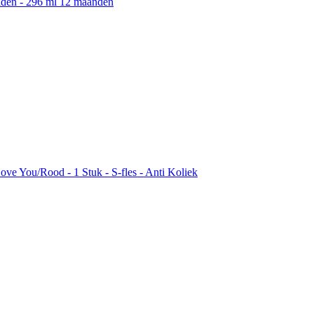
aden - 296 ml 12 maanden
Love You/Rood - 1 Stuk - S-fles - Anti Koliek