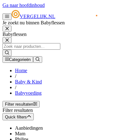
Ga naar hoofdinhoud
VERGELIJK.NL
Je zoekt nu binnen Babyflessen
Babyflessen
Categorieën
Home
/
Baby & Kind
/
Babyvoeding
Filter resultaten
Filter resultaten
Quick filters
Aanbiedingen
Mam
Philips