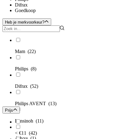
Difrax
Goedkoop
Heb je merkvoorkeur?
Mam
(22)
Philips
(8)
Difrax
(52)
Philips AVENT
(13)
Prijs
Lansinoh
(11)
< €11
(42)
Advys
(1)