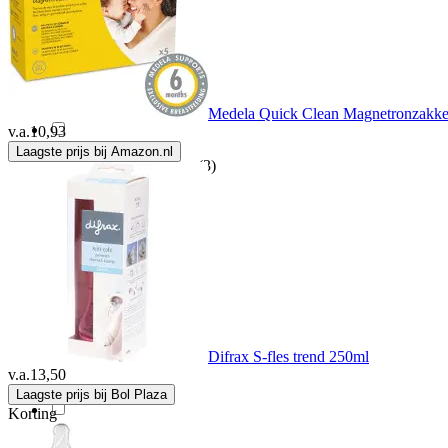
Hevea
(7)
Kidsme
(2)
Medela Quick Clean Magnetronzakke
v.a.
10,93
Laagste prijs bij Amazon.nl
Lansinoh Laboratories
(3)
Lief!
(1)
Lola&Lykke
(1)
Medela
(4)
Difrax S-fles trend 250ml
v.a.
13,50
Mepal
(13)
Laagste prijs bij Bol Plaza
Korting
Munchkin
(11)