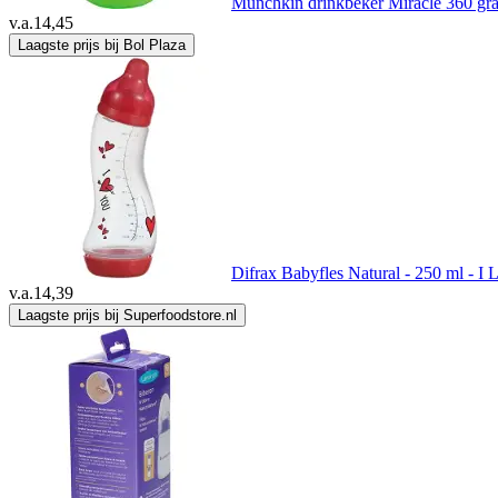
Munchkin drinkbeker Miracle 360 gr
v.a.
14,45
Laagste prijs bij Bol Plaza
Difrax Babyfles Natural - 250 ml - I 
v.a.
14,39
Laagste prijs bij Superfoodstore.nl