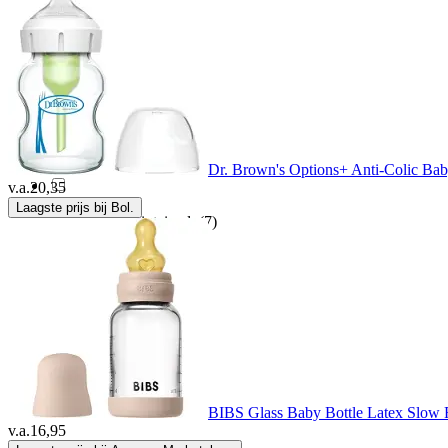
Natursutten
(2)
Nuby
(2)
Nuk
(10)
Dr. Brown's Options+ Anti-Colic Babyf
v.a.
20,35
Laagste prijs bij Bol.
PDM to be maintained
(7)
Pura
(4)
QEY
(1)
Rubytec
(6)
BIBS Glass Baby Bottle Latex Slow 
v.a.
16,95
Sophie de Giraf
(1)