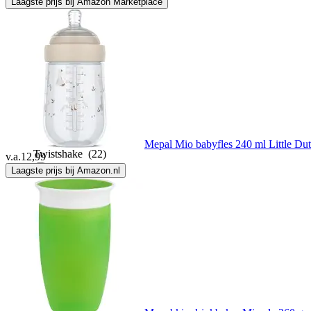
Laagste prijs bij Amazon Marketplace
Suavinex
(2)
Tommee tippee
(12)
Travelsafe
(1)
Mepal Mio babyfles 240 ml Little Dut
Twistshake
(22)
v.a.
12,99
Laagste prijs bij Amazon.nl
You do it
(1)