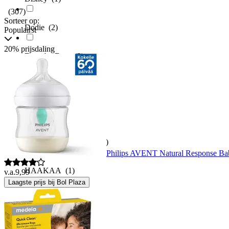
(307)
Sorteer op:
Dodie
(2)
Populairst
20% prijsdaling
Done by Deer
(3)
Dr browns
(2)
Dr. Brown's
(21)
EVERYDAY BABY
(4)
Philips AVENT Natural Response Bab
HAAKAA
(1)
v.a.
9,99
Laagste prijs bij Bol Plaza
HEMA
(2)
Herobility
(3)