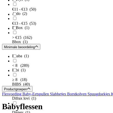
€11 - €13
(50)
Ardo
(2)
€13 - €15
(53)
B.Box
(1)
> €15
(162)
Bbox
(1)
Minimale beoordeling
Beaba
(1)
< 8
(289)
Bibi
(1)
≥ 8
(18)
BIBS
(40)
Productgroepen
Flesvoeding
Baby-Eetspullen
Slabbetjes
Borstkolven
Spuugdoekjes
K
Difrax lovi
(1)
Babyflessen
Disney
(1)