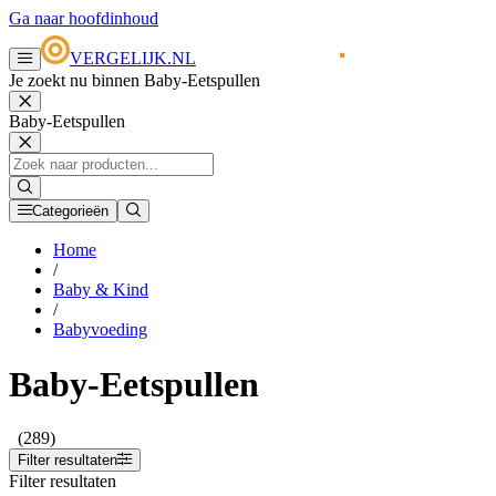
Ga naar hoofdinhoud
VERGELIJK.NL
Je zoekt nu binnen Baby-Eetspullen
Baby-Eetspullen
Categorieën
Home
/
Baby & Kind
/
Babyvoeding
Baby-Eetspullen
(289)
Filter resultaten
Filter resultaten