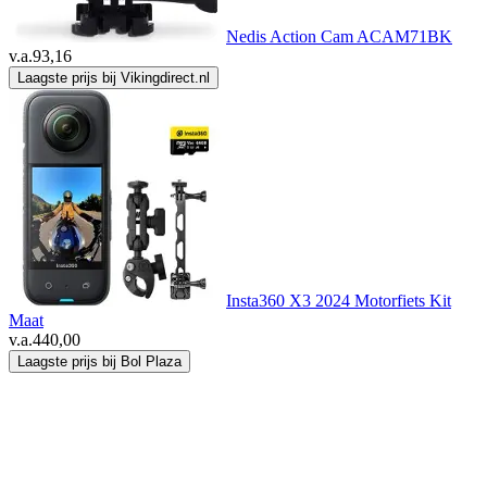
Nedis Action Cam ACAM71BK
v.a.
93,16
Laagste prijs bij Vikingdirect.nl
Insta360 X3 2024 Motorfiets Kit
Maat
v.a.
440,00
Laagste prijs bij Bol Plaza