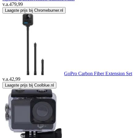
v.a.
479,99
Laagste prijs bij Chromeburner.nl
GoPro Carbon Fiber Extension Set
v.a.
42,99
Laagste prijs bij Coolblue.nl