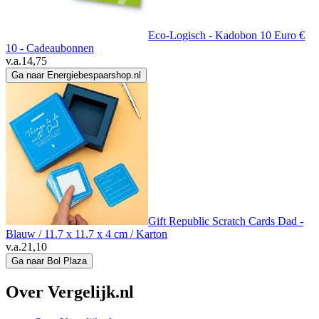
Eco-Logisch - Kadobon 10 Euro €
10 - Cadeaubonnen
v.a.
14,75
Ga naar Energiebespaarshop.nl
Gift Republic Scratch Cards Dad -
Blauw / 11.7 x 11.7 x 4 cm / Karton
v.a.
21,10
Ga naar Bol Plaza
Over Vergelijk.nl