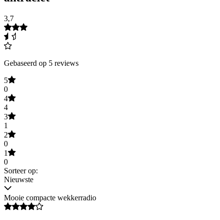
3,7
Gebaseerd op 5 reviews
5
0
4
4
3
1
2
0
1
0
Sorteer op:
Nieuwste
Mooie compacte wekkerradio