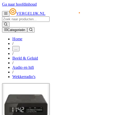
Ga naar hoofdinhoud
VERGELIJK.NL
Categorieën
Home
/
...
/
Beeld & Geluid
/
Audio en hifi
/
Wekkerradio's