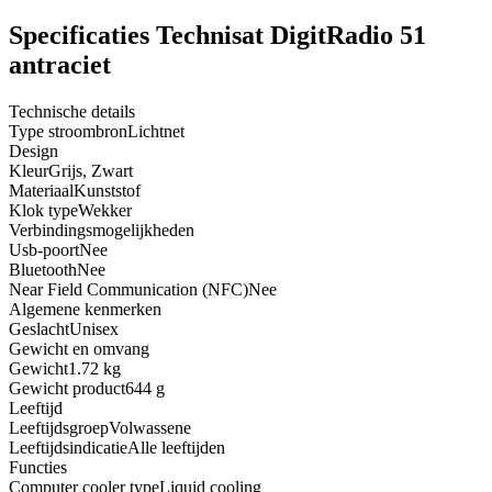
Specificaties Technisat DigitRadio 51
antraciet
Technische details
Type stroombron
Lichtnet
Design
Kleur
Grijs, Zwart
Materiaal
Kunststof
Klok type
Wekker
Verbindingsmogelijkheden
Usb-poort
Nee
Bluetooth
Nee
Near Field Communication (NFC)
Nee
Algemene kenmerken
Geslacht
Unisex
Gewicht en omvang
Gewicht
1.72 kg
Gewicht product
644 g
Leeftijd
Leeftijdsgroep
Volwassene
Leeftijdsindicatie
Alle leeftijden
Functies
Computer cooler type
Liquid cooling