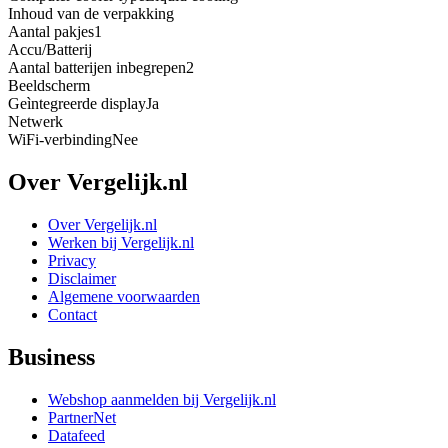
Inhoud van de verpakking
Aantal pakjes
1
Accu/Batterij
Aantal batterijen inbegrepen
2
Beeldscherm
Geìntegreerde display
Ja
Netwerk
WiFi-verbinding
Nee
Over Vergelijk.nl
Over Vergelijk.nl
Werken bij Vergelijk.nl
Privacy
Disclaimer
Algemene voorwaarden
Contact
Business
Webshop aanmelden bij Vergelijk.nl
PartnerNet
Datafeed