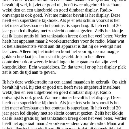
bevalt hij wel, hij ziet er goed uit, heeft twee uitgebreid instelbare
wektijden en een uitgebreid en goed dimbaar display. Radio-
ontvangst is ook goed. Wat me minder bevalt is het display. Deze
heeft een superkleine kijkhoek. Als je er iets schuin voorzit is het
niet meer afleesbaar en het contrast is superlaag. Ik heb echt al 20
jaar geen lcd display met zo slecht contrast gezien. Zelfs het klokje
dat ik laatst gratis bij het tankstation kreeg doet het veel beter. Verder
heeft het apparaat maar 2 voorkeurzenders voor de radio. Maar wat
ik het allerslechtste vindt aan dit apparaat is dat hij de wektijd niet
laat zien. Alleen bij het instellen komt het voorbij, daarna mag je
gokken hoe laat je alarm staat ingesteld. Je kan het alleen
controleren door weer de instellingen in te gaan en dat zijn veel
knopdrukken. Echt waardeloos. En dat terwijl er op het display plek
zat is om de tijd aan te geven.
Ik heb deze wekkerradio nu een aantal maanden in gebruik. Op zich
bevalt hij wel, hij ziet er goed uit, heeft twee uitgebreid instelbare
wektijden en een uitgebreid en goed dimbaar display. Radio-
ontvangst is ook goed. Wat me minder bevalt is het display. Deze
heeft een superkleine kijkhoek. Als je er iets schuin voorzit is het
niet meer afleesbaar en het contrast is superlaag. Ik heb echt al 20
jaar geen lcd display met zo slecht contrast gezien. Zelfs het klokje
dat ik laatst gratis bij het tankstation kreeg doet het veel beter. Verder
heeft het apparaat maar 2 voorkeurzenders voor de radio. Maar wat
ik het allerslechtste vindt aan dit apparaat is dat hij de wektijd niet