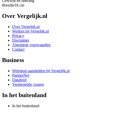
Gewicht en omvang
Breedte
18 cm
Over Vergelijk.nl
Over Vergelijk.nl
Werken bij Vergelijk.nl
Privacy
Disclaimer
Algemene voorwaarden
Contact
Business
Webshop aanmelden bij Vergelijk.nl
PartnerNet
Datafeed
Veelgestelde vragen
In het buitenland
In het buitenland: