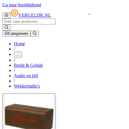
Ga naar hoofdinhoud
VERGELIJK.NL
Categorieën
Home
/
...
/
Beeld & Geluid
/
Audio en hifi
/
Wekkerradio's