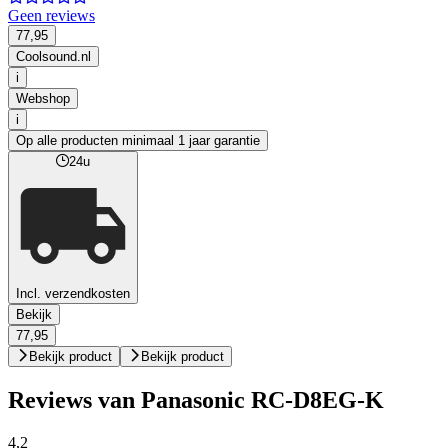
Geen reviews
77,95
Coolsound.nl
i
Webshop
i
Op alle producten minimaal 1 jaar garantie
24u
Incl. verzendkosten
Bekijk
77,95
Bekijk product
Bekijk product
Reviews van Panasonic RC-D8EG-K
4,2