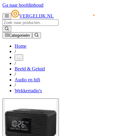
Ga naar hoofdinhoud
VERGELIJK.NL
Categorieën
Home
/
...
/
Beeld & Geluid
/
Audio en hifi
/
Wekkerradio's