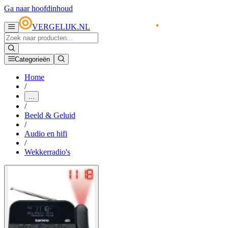
Ga naar hoofdinhoud
VERGELIJK.NL
Categorieën
Home
/
...
/
Beeld & Geluid
/
Audio en hifi
/
Wekkerradio's