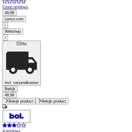
Geen reviews
49,99
Lenco.com
i
Webshop
i
24u
Incl. verzendkosten
Bekijk
49,99
Bekijk product
Bekijk product
4 reviews