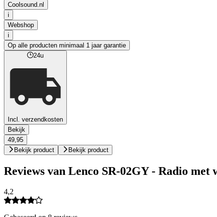
Coolsound.nl
i
Webshop
i
Op alle producten minimaal 1 jaar garantie
24u
Incl. verzendkosten
Bekijk
49,95
Bekijk product
Bekijk product
Reviews van Lenco SR-02GY - Radio met w
4,2