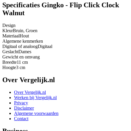
Specificaties Gingko - Flip Click Clock
Walnut
Design
Kleur
Bruin, Groen
Materiaal
Hout
Algemene kenmerken
Digitaal of analoog
Digitaal
Geslacht
Dames
Gewicht en omvang
Breedte
11 cm
Hoogte
3 cm
Over Vergelijk.nl
Over Vergelijk.nl
Werken bij Vergelijk.nl
Privacy
Disclaimer
Algemene voorwaarden
Contact
Business