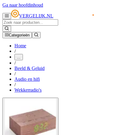
Ga naar hoofdinhoud
VERGELIJK.NL
Categorieën
Home
/
...
/
Beeld & Geluid
/
Audio en hifi
/
Wekkerradio's