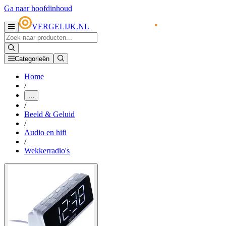
Ga naar hoofdinhoud
VERGELIJK.NL
Categorieën
Home
/
...
/
Beeld & Geluid
/
Audio en hifi
/
Wekkerradio's