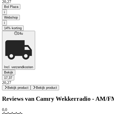
20,27
Bol Plaza
i
Webshop
i
14% korting
24u
Incl. verzendkosten
Bekijk
17,37
20,27
Bekijk product
Bekijk product
Reviews van Camry Wekkerradio - AM/F
0,0