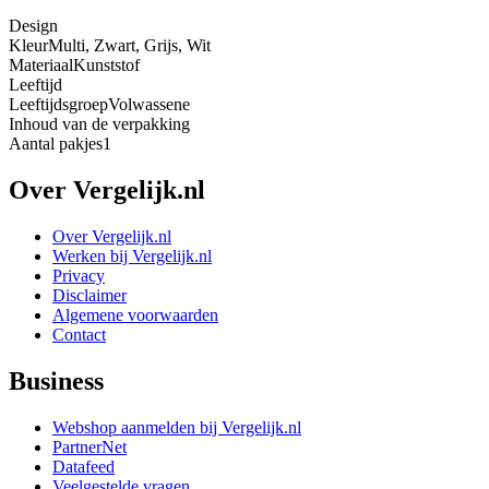
Design
Kleur
Multi, Zwart, Grijs, Wit
Materiaal
Kunststof
Leeftijd
Leeftijdsgroep
Volwassene
Inhoud van de verpakking
Aantal pakjes
1
Over Vergelijk.nl
Over Vergelijk.nl
Werken bij Vergelijk.nl
Privacy
Disclaimer
Algemene voorwaarden
Contact
Business
Webshop aanmelden bij Vergelijk.nl
PartnerNet
Datafeed
Veelgestelde vragen