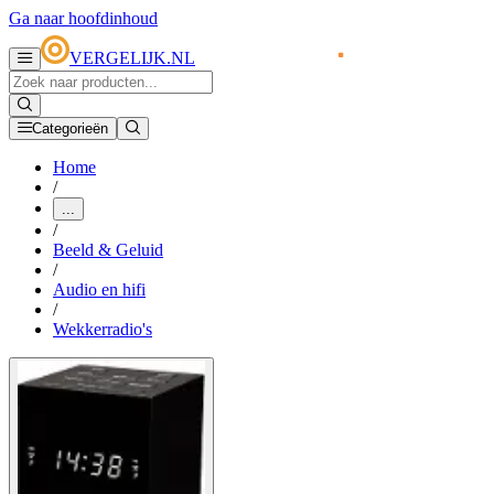
Ga naar hoofdinhoud
VERGELIJK.NL
Categorieën
Home
/
...
/
Beeld & Geluid
/
Audio en hifi
/
Wekkerradio's