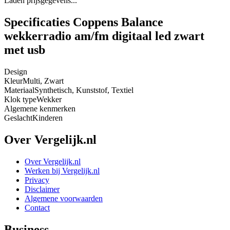
Laden prijsgegevens...
Specificaties Coppens Balance
wekkerradio am/fm digitaal led zwart
met usb
Design
Kleur
Multi, Zwart
Materiaal
Synthetisch, Kunststof, Textiel
Klok type
Wekker
Algemene kenmerken
Geslacht
Kinderen
Over Vergelijk.nl
Over Vergelijk.nl
Werken bij Vergelijk.nl
Privacy
Disclaimer
Algemene voorwaarden
Contact
Business