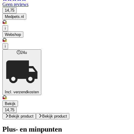
Geen reviews
14,75
Medpets.nl
i
Webshop
i
24u
Incl. verzendkosten
Bekijk
14,75
Bekijk product
Bekijk product
Plus- en minpunten