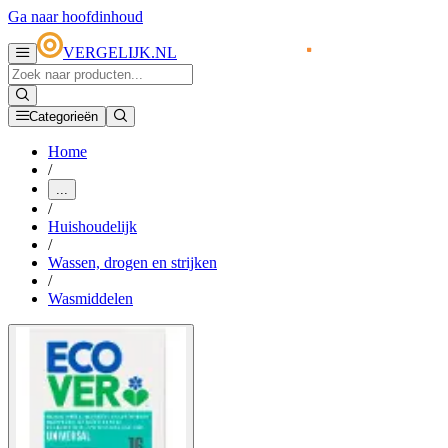
Ga naar hoofdinhoud
VERGELIJK.NL
Categorieën
Home
/
...
/
Huishoudelijk
/
Wassen, drogen en strijken
/
Wasmiddelen