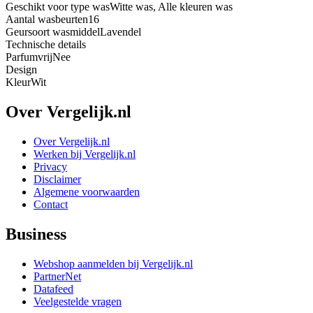
Geschikt voor type was
Witte was, Alle kleuren was
Aantal wasbeurten
16
Geursoort wasmiddel
Lavendel
Technische details
Parfumvrij
Nee
Design
Kleur
Wit
Over Vergelijk.nl
Over Vergelijk.nl
Werken bij Vergelijk.nl
Privacy
Disclaimer
Algemene voorwaarden
Contact
Business
Webshop aanmelden bij Vergelijk.nl
PartnerNet
Datafeed
Veelgestelde vragen