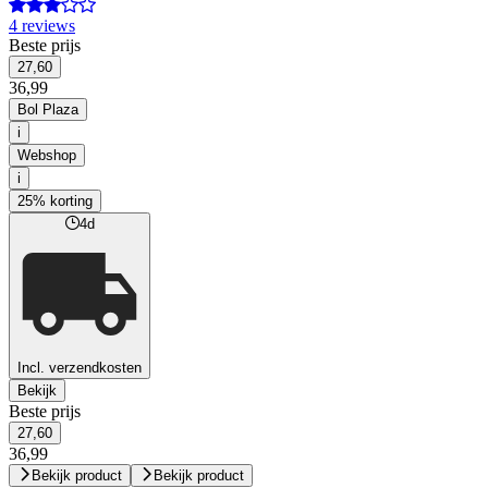
4 reviews
Beste prijs
27,60
36,99
Bol Plaza
i
Webshop
i
25% korting
4d
Incl. verzendkosten
Bekijk
Beste prijs
27,60
36,99
Bekijk product
Bekijk product