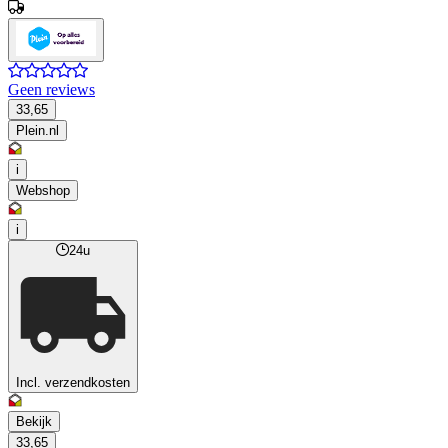
Geen reviews
33,65
Plein.nl
i
Webshop
i
24u
Incl. verzendkosten
Bekijk
33,65