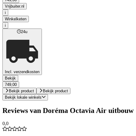
Vrijbuiter.nl
i
Winkelketen
i
24u
Incl. verzendkosten
Bekijk
749,00
Bekijk product
Bekijk product
Bekijk lokale winkels
Reviews van Doréma Octavia Air uitbouw
0,0