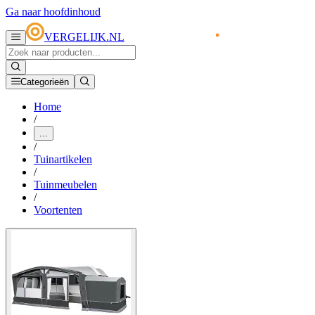
Ga naar hoofdinhoud
VERGELIJK.NL
Categorieën
Home
/
...
/
Tuinartikelen
/
Tuinmeubelen
/
Voortenten