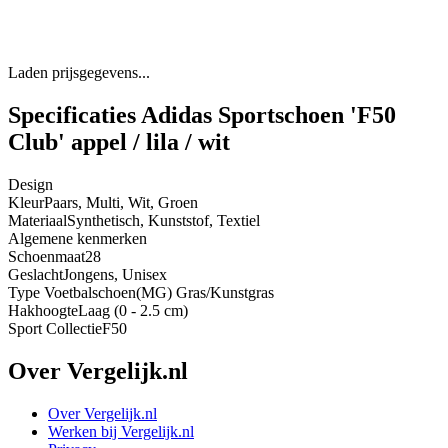
Laden prijsgegevens...
Specificaties Adidas Sportschoen 'F50
Club' appel / lila / wit
Design
Kleur
Paars, Multi, Wit, Groen
Materiaal
Synthetisch, Kunststof, Textiel
Algemene kenmerken
Schoenmaat
28
Geslacht
Jongens, Unisex
Type Voetbalschoen
(MG) Gras/Kunstgras
Hakhoogte
Laag (0 - 2.5 cm)
Sport Collectie
F50
Over Vergelijk.nl
Over Vergelijk.nl
Werken bij Vergelijk.nl