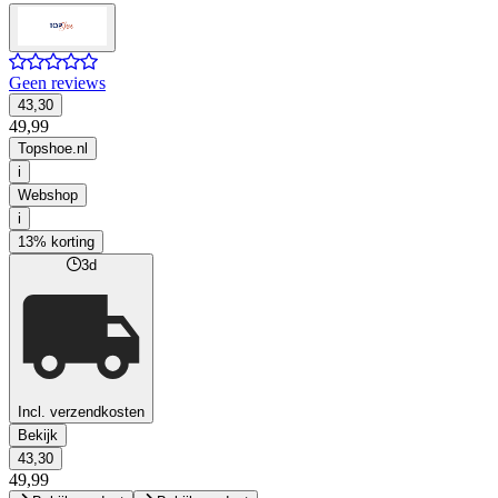
Geen reviews
43,30
49,99
Topshoe.nl
i
Webshop
i
13% korting
3d
Incl. verzendkosten
Bekijk
43,30
49,99