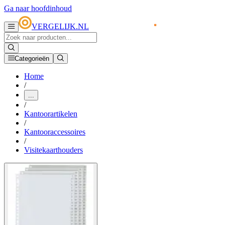
Ga naar hoofdinhoud
VERGELIJK.NL
Categorieën
Home
/
...
/
Kantoorartikelen
/
Kantooraccessoires
/
Visitekaarthouders