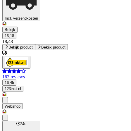
Incl. verzendkosten
Bekijk
16,18
18,48
Bekijk product
Bekijk product
162 reviews
16,45
123inkt.nl
i
Webshop
i
24u