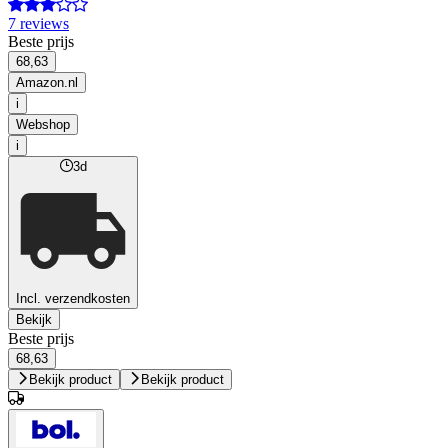
7 reviews
Beste prijs
68,63
Amazon.nl
i
Webshop
i
3d
Incl. verzendkosten
Bekijk
Beste prijs
68,63
Bekijk product
Bekijk product