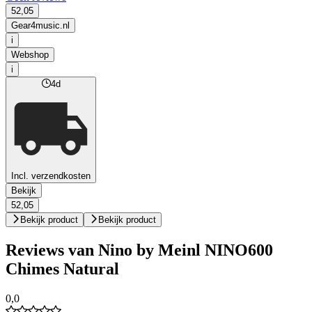
52,05
Gear4music.nl
i
Webshop
i
4d
Incl. verzendkosten
Bekijk
52,05
Bekijk product
Bekijk product
Reviews van Nino by Meinl NINO600
Chimes Natural
0,0