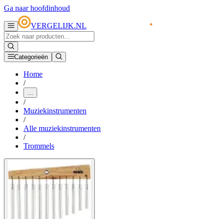
Ga naar hoofdinhoud
VERGELIJK.NL
Categorieën
Home
/
...
/
Muziekinstrumenten
/
Alle muziekinstrumenten
/
Trommels