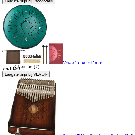
Laagste prijs bij Woodbrass
Gator Cases
(1)
Gear4Music
(15)
Gewa
(1)
Vevor Tongue Drum
Gibraltar
(7)
v.a.
18,90
Laagste prijs bij VEVOR
Gibraltar hardware
(19)
Gretsch drums
(3)
Groove Juice
(1)
Hardcase
(2)