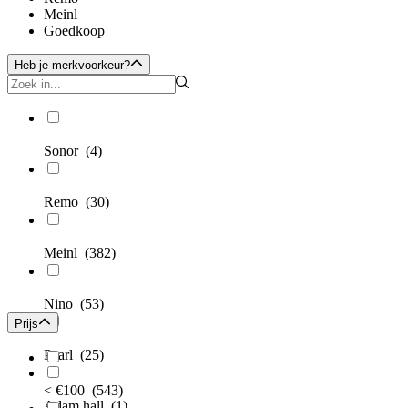
Meinl
Goedkoop
Heb je merkvoorkeur?
Sonor
(4)
Remo
(30)
Meinl
(382)
Nino
(53)
Prijs
Pearl
(25)
< €100
(543)
Adam hall
(1)