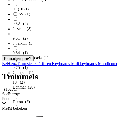
0
(1021)
BOSS
(1)
9,52
(2)
Cascha
(2)
9,61
(2)
Chalklin
(1)
9,64
(1)
Code Drumheads
(1)
Productgroepen
Bekkens
Drumstellen
Gitaren
Keyboards
Midi keyboards
Mondharmo
9,75
(1)
Cympad
(1)
Trommels
10
(2)
Danmar
(20)
(1027)
Sorteer op:
Populairst
Dixon
(3)
Meest bekeken
Drum Dial
(4)