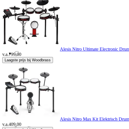
Drum N Base
(13)
Drum Os
(2)
DW Drums
(22)
Alesis Nitro Ultimate Electronic Dru
v.a.
799,00
Laagste prijs bij Woodbrass
Efnote
(4)
Evans
(4)
Exogio
(1)
Fazley
(1)
Alesis Nitro Max Kit Elektrisch Dru
v.a.
409,00
Gator
(3)