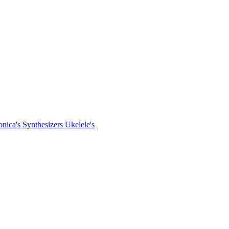
nica's
Synthesizers
Ukelele's