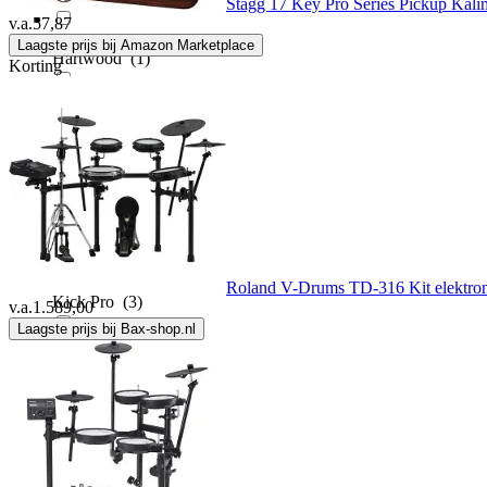
Stagg 17 Key Pro Series Pickup Ka
v.a.
57,87
Laagste prijs bij Amazon Marketplace
Hartwood
(1)
Korting
Idiopan
(2)
Jiggs
(1)
Jojomino
(4)
Roland V-Drums TD-316 Kit elektron
Kick Pro
(3)
v.a.
1.589,00
Laagste prijs bij Bax-shop.nl
Kickblock
(2)
KickPort
(5)
Latin Percussion
(30)