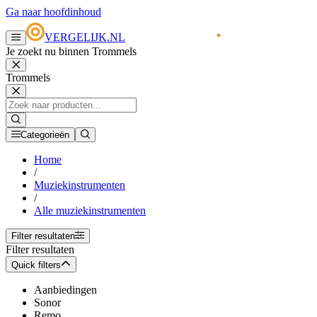
Ga naar hoofdinhoud
VERGELIJK.NL
Je zoekt nu binnen Trommels
Trommels
Categorieën
Home
/
Muziekinstrumenten
/
Alle muziekinstrumenten
Filter resultaten
Filter resultaten
Quick filters
Aanbiedingen
Sonor
Remo