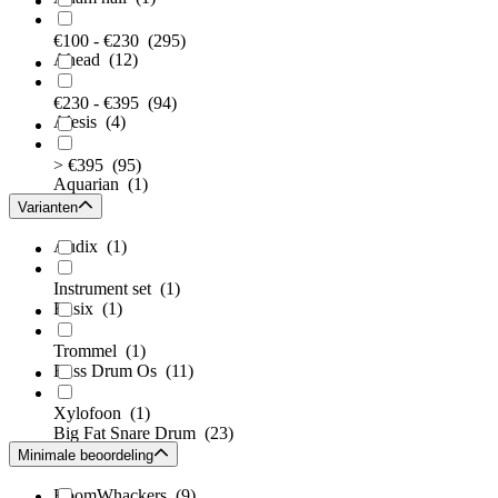
€100 - €230
(295)
Ahead
(12)
€230 - €395
(94)
Alesis
(4)
> €395
(95)
Aquarian
(1)
Varianten
Audix
(1)
Instrument set
(1)
Basix
(1)
Trommel
(1)
Bass Drum Os
(11)
Xylofoon
(1)
Big Fat Snare Drum
(23)
Minimale beoordeling
BoomWhackers
(9)