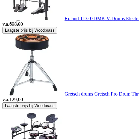
Ludwig
(1)
Roland TD-07DMK V-Drums Electro
v.a.
698,00
Laagste prijs bij Woodbrass
Mahalo
(3)
Mapex
(12)
Mikamax
(1)
Mono
(1)
Gretsch drums Gretsch Pro Drum Th
v.a.
129,00
MuchoWow
(6)
Laagste prijs bij Woodbrass
Nino Percussion
(16)
Ortega
(1)