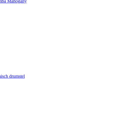
limba Mahogany
isch drumstel