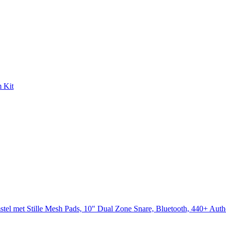
m Kit
mstel met Stille Mesh Pads, 10" Dual Zone Snare, Bluetooth, 440+ A