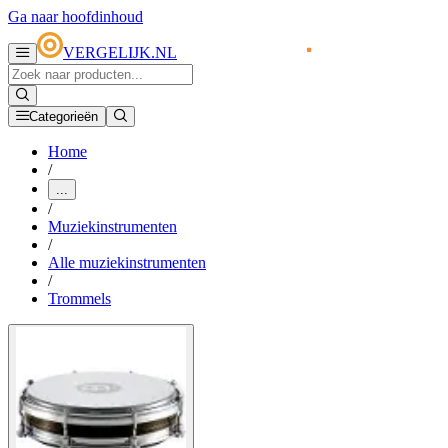
Ga naar hoofdinhoud
VERGELIJK.NL
Categorieën
Home
/
...
/
Muziekinstrumenten
/
Alle muziekinstrumenten
/
Trommels