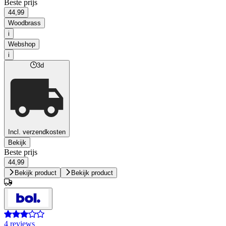
Beste prijs
44,99
Woodbrass
i
Webshop
i
3d
Incl. verzendkosten
Bekijk
Beste prijs
44,99
Bekijk product
Bekijk product
4 reviews