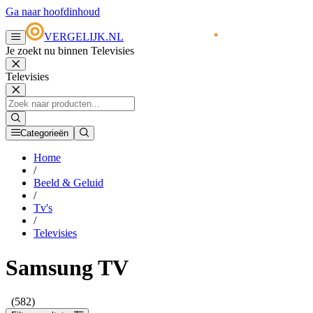
Ga naar hoofdinhoud
VERGELIJK.NL
Je zoekt nu binnen Televisies
Televisies
Categorieën
Home
/
Beeld & Geluid
/
Tv's
/
Televisies
Samsung TV
(582)