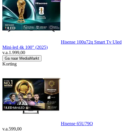
Hisense 100u72q Smart Tv Uled
Mini-led 4k 100" (2025)
v.a.
1.999,00
Ga naar MediaMarkt
Korting
Hisense 65U79Q
v.a.
599,00