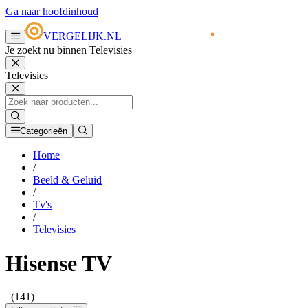
Ga naar hoofdinhoud
VERGELIJK.NL
Je zoekt nu binnen Televisies
Televisies
Categorieën
Home
/
Beeld & Geluid
/
Tv's
/
Televisies
Hisense TV
(141)