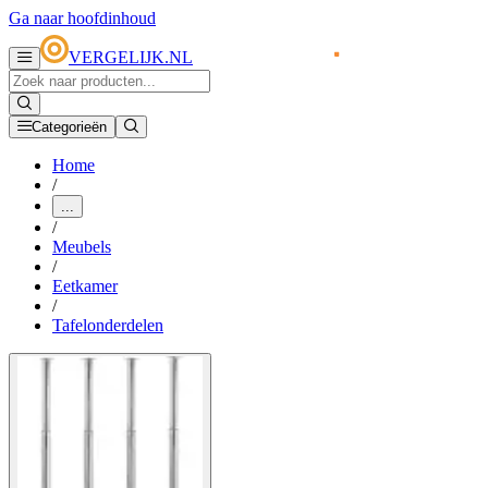
Ga naar hoofdinhoud
VERGELIJK.NL
Categorieën
Home
/
...
/
Meubels
/
Eetkamer
/
Tafelonderdelen