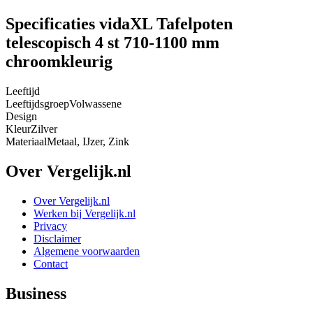
Specificaties vidaXL Tafelpoten
telescopisch 4 st 710-1100 mm
chroomkleurig
Leeftijd
Leeftijdsgroep
Volwassene
Design
Kleur
Zilver
Materiaal
Metaal, IJzer, Zink
Over Vergelijk.nl
Over Vergelijk.nl
Werken bij Vergelijk.nl
Privacy
Disclaimer
Algemene voorwaarden
Contact
Business