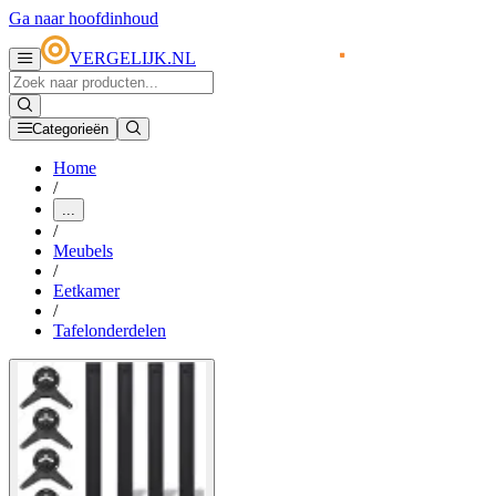
Ga naar hoofdinhoud
VERGELIJK.NL
Categorieën
Home
/
...
/
Meubels
/
Eetkamer
/
Tafelonderdelen