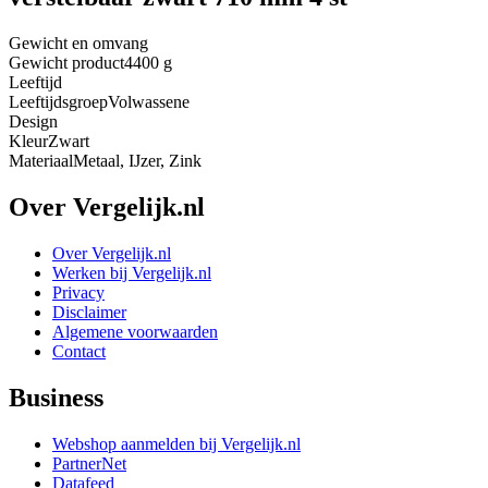
Gewicht en omvang
Gewicht product
4400 g
Leeftijd
Leeftijdsgroep
Volwassene
Design
Kleur
Zwart
Materiaal
Metaal, IJzer, Zink
Over Vergelijk.nl
Over Vergelijk.nl
Werken bij Vergelijk.nl
Privacy
Disclaimer
Algemene voorwaarden
Contact
Business
Webshop aanmelden bij Vergelijk.nl
PartnerNet
Datafeed