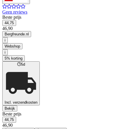
Geen reviews
Beste prijs
44,75
46,90
Bergfreunde.nl
i
Webshop
i
5% korting
5d
Incl. verzendkosten
Bekijk
Beste prijs
44,75
46,90