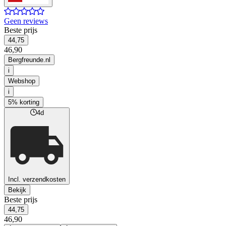
Geen reviews
Beste prijs
44,75
46,90
Bergfreunde.nl
i
Webshop
i
5% korting
4d
Incl. verzendkosten
Bekijk
Beste prijs
44,75
46,90