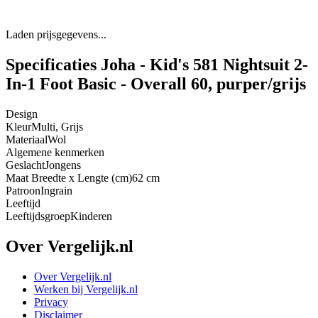
Laden prijsgegevens...
Specificaties Joha - Kid's 581 Nightsuit 2-
In-1 Foot Basic - Overall 60, purper/grijs
Design
Kleur
Multi, Grijs
Materiaal
Wol
Algemene kenmerken
Geslacht
Jongens
Maat Breedte x Lengte (cm)
62 cm
Patroon
Ingrain
Leeftijd
Leeftijdsgroep
Kinderen
Over Vergelijk.nl
Over Vergelijk.nl
Werken bij Vergelijk.nl
Privacy
Disclaimer