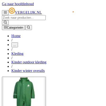
Ga naar hoofdinhoud
VERGELIJK.NL
Categorieën
Home
/
...
/
Kleding
/
Kinder outdoor kleding
/
Kinder winter overalls