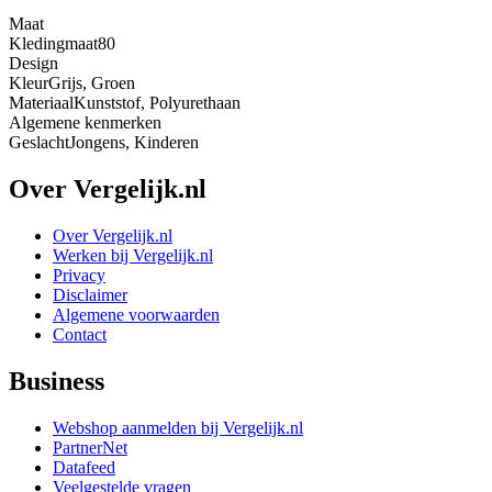
Maat
Kledingmaat
80
Design
Kleur
Grijs, Groen
Materiaal
Kunststof, Polyurethaan
Algemene kenmerken
Geslacht
Jongens, Kinderen
Over Vergelijk.nl
Over Vergelijk.nl
Werken bij Vergelijk.nl
Privacy
Disclaimer
Algemene voorwaarden
Contact
Business
Webshop aanmelden bij Vergelijk.nl
PartnerNet
Datafeed
Veelgestelde vragen