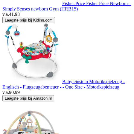
Fisher-Price Fisher Price Newborn –
Simply Senses newborn Gym (HRB15)
v.a.
41,98
Laagste prijs bij Kidinn.com
Baby einstein Motorikspielzeug -
Englisch - Flugzeugabenteuer - - One Size - Motorikspielzeug
v.a.
90,99
Laagste prijs bij Amazon.nl