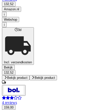
132,52
Amazon.nl
i
Webshop
i
3d
Incl. verzendkosten
Bekijk
132,52
Bekijk product
Bekijk product
4 reviews
159,00