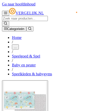
Ga naar hoofdinhoud
VERGELIJK.NL
Categorieën
Home
/
...
/
Speelgoed & Spel
/
Baby en peuter
/
Speelkleden & babygyms