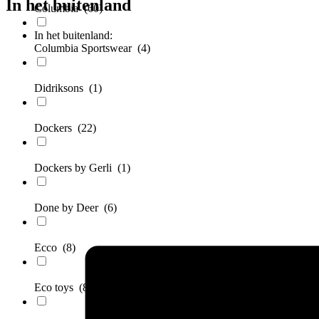
In het buitenland
Columbia
(60)
In het buitenland:
Columbia Sportswear
(4)
Didriksons
(1)
Dockers
(22)
Dockers by Gerli
(1)
Done by Deer
(6)
Ecco
(8)
Eco toys
(8)