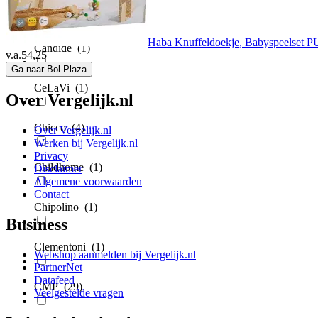
Camper
(3)
Haba Knuffeldoekje, Babyspeelset 
Candide
(1)
v.a.
54,25
Ga naar Bol Plaza
CeLaVi
(1)
Over Vergelijk.nl
Chicco
(4)
Over Vergelijk.nl
Werken bij Vergelijk.nl
Privacy
Childhome
(1)
Disclaimer
Algemene voorwaarden
Contact
Chipolino
(1)
Business
Clementoni
(1)
Webshop aanmelden bij Vergelijk.nl
PartnerNet
Datafeed
CMP
(29)
Veelgestelde vragen