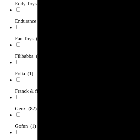
Eddy Toys
(1)
Endurance
(1)
Fan Toys
(1)
Filibabba
(2)
Folia
(1)
Franck & fischer
(1)
Geox
(82)
Gofun
(1)