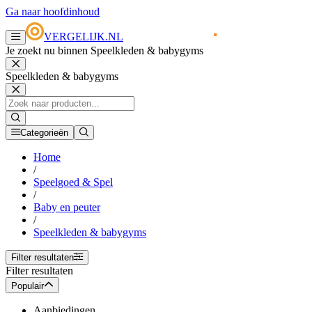
Ga naar hoofdinhoud
VERGELIJK.NL
Je zoekt nu binnen Speelkleden & babygyms
Speelkleden & babygyms
Categorieën
Home
/
Speelgoed & Spel
/
Baby en peuter
/
Speelkleden & babygyms
Filter resultaten
Filter resultaten
Populair
Aanbiedingen