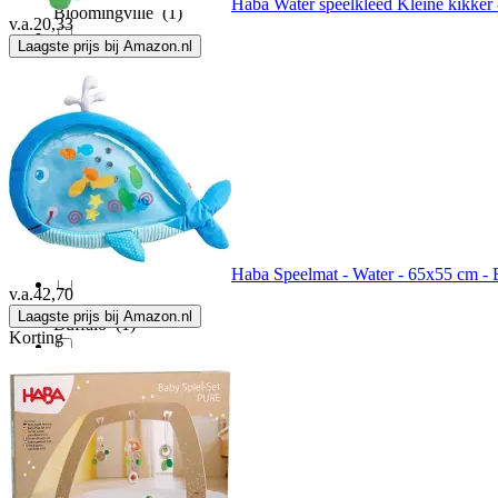
Haba Water speelkleed Kleine kikker 
Bloomingville
(1)
v.a.
20,33
Laagste prijs bij Amazon.nl
Blundstone
(12)
Bo Jungle
(2)
Bonprix
(1)
Bright Starts
(2)
Haba Speelmat - Water - 65x55 cm - 
v.a.
42,70
Laagste prijs bij Amazon.nl
Buffalo
(1)
Korting
Cabino
(2)
Cam Cam
(1)