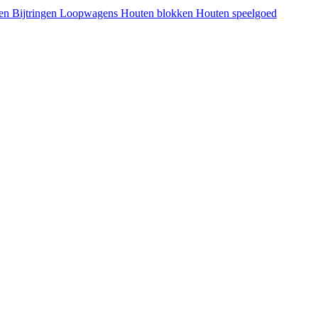
den
Bijtringen
Loopwagens
Houten blokken
Houten speelgoed