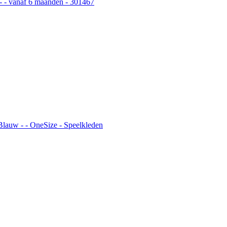
- - vanaf 6 maanden - 301467
Blauw - - OneSize - Speelkleden