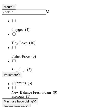
Merk
Playgro
(4)
Tiny Love
(10)
Fisher-Price
(5)
Skip-hop
(5)
Varianten
3 Sprouts
(5)
New Balance Fresh Foam
(0)
3sprouts
(1)
Minimale beoordeling
Productgroepen