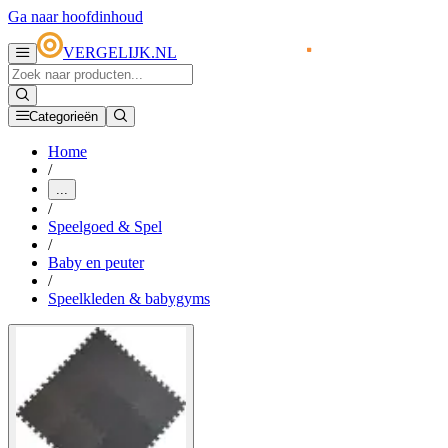
Ga naar hoofdinhoud
VERGELIJK.NL
Categorieën
Home
/
...
/
Speelgoed & Spel
/
Baby en peuter
/
Speelkleden & babygyms