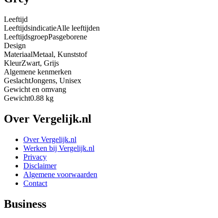
Leeftijd
Leeftijdsindicatie
Alle leeftijden
Leeftijdsgroep
Pasgeborene
Design
Materiaal
Metaal, Kunststof
Kleur
Zwart, Grijs
Algemene kenmerken
Geslacht
Jongens, Unisex
Gewicht en omvang
Gewicht
0.88 kg
Over Vergelijk.nl
Over Vergelijk.nl
Werken bij Vergelijk.nl
Privacy
Disclaimer
Algemene voorwaarden
Contact
Business