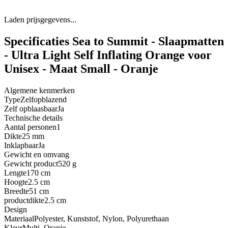
Laden prijsgegevens...
Specificaties Sea to Summit - Slaapmatten
- Ultra Light Self Inflating Orange voor
Unisex - Maat Small - Oranje
Algemene kenmerken
Type
Zelfopblazend
Zelf opblaasbaar
Ja
Technische details
Aantal personen
1
Dikte
25 mm
Inklapbaar
Ja
Gewicht en omvang
Gewicht product
520 g
Lengte
170 cm
Hoogte
2.5 cm
Breedte
51 cm
productdikte
2.5 cm
Design
Materiaal
Polyester, Kunststof, Nylon, Polyurethaan
Kleur
Multi, Oranje