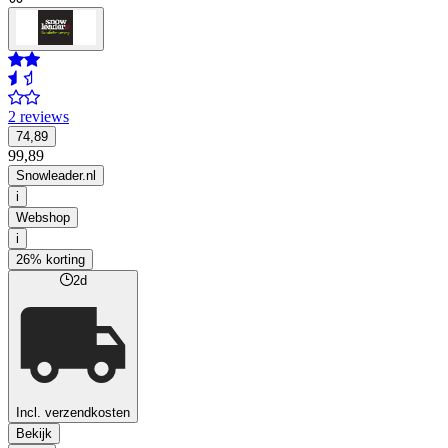
2 reviews
74,89
99,89
Snowleader.nl
i
Webshop
i
26% korting
2d
Incl. verzendkosten
Bekijk