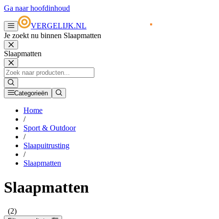
Ga naar hoofdinhoud
VERGELIJK.NL
Je zoekt nu binnen Slaapmatten
Slaapmatten
Categorieën
Home
/
Sport & Outdoor
/
Slaapuitrusting
/
Slaapmatten
Slaapmatten
(2)