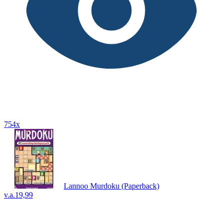
754x
Lannoo Murdoku (Paperback)
v.a.
19,99