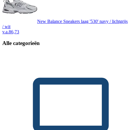
New Balance Sneakers laag '530' navy / lichtgrijs
/ wit
v.a.
86,73
Alle categorieën