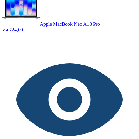
Apple MacBook Neo A18 Pro
v.a.
724,00