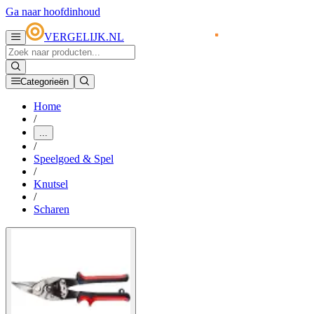
Ga naar hoofdinhoud
VERGELIJK.NL
Categorieën
Home
/
...
/
Speelgoed & Spel
/
Knutsel
/
Scharen