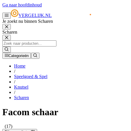
Ga naar hoofdinhoud
VERGELIJK.NL
Je zoekt nu binnen Scharen
Scharen
Categorieën
Home
/
Speelgoed & Spel
/
Knutsel
/
Scharen
Facom schaar
(17)