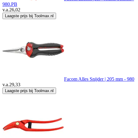
980.PB
v.a.
26,02
Laagste prijs bij Toolmax.nl
Facom Alles Snijder | 205 mm - 980
v.a.
29,33
Laagste prijs bij Toolmax.nl