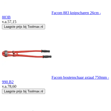
Facom 883 knipscharen 26cm -
883B
v.a.
57,15
Laagste prijs bij Toolmax.nl
Facom boutenschaar axiaal 750mm -
990.B2
v.a.
78,60
Laagste prijs bij Toolmax.nl