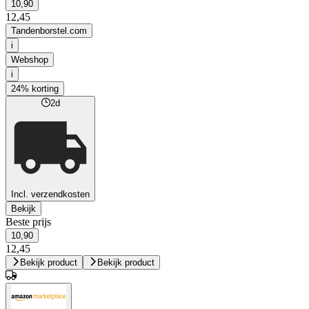
10,90
12,45
Tandenborstel.com
i
Webshop
i
24% korting
2d
Incl. verzendkosten
Bekijk
Beste prijs
10,90
12,45
Bekijk product
Bekijk product