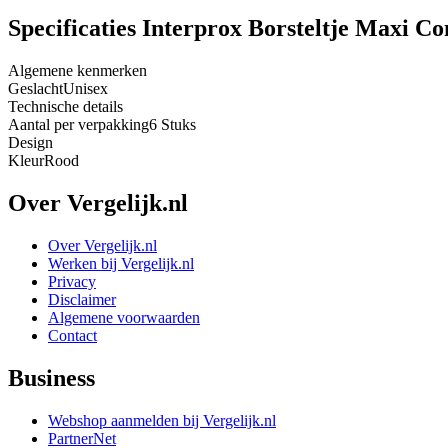
Specificaties Interprox Borsteltje Maxi Co
Algemene kenmerken
Geslacht
Unisex
Technische details
Aantal per verpakking
6 Stuks
Design
Kleur
Rood
Over Vergelijk.nl
Over Vergelijk.nl
Werken bij Vergelijk.nl
Privacy
Disclaimer
Algemene voorwaarden
Contact
Business
Webshop aanmelden bij Vergelijk.nl
PartnerNet