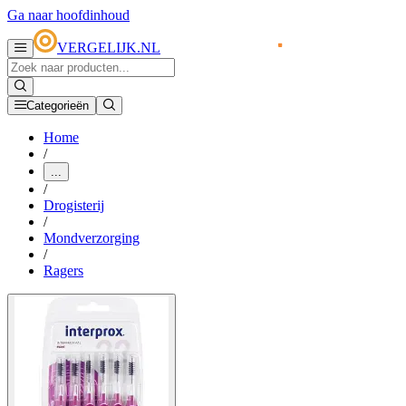
Ga naar hoofdinhoud
VERGELIJK.NL
Categorieën
Home
/
...
/
Drogisterij
/
Mondverzorging
/
Ragers