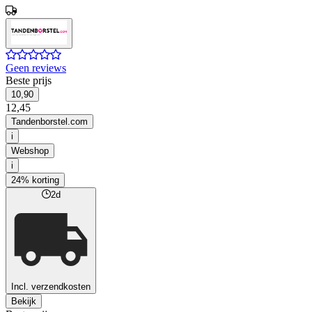
Geen reviews
Beste prijs
10,90
12,45
Tandenborstel.com
i
Webshop
i
24% korting
2d
Incl. verzendkosten
Bekijk