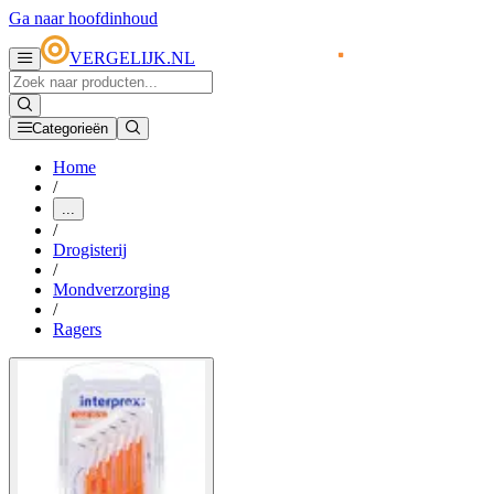
Ga naar hoofdinhoud
VERGELIJK.NL
Categorieën
Home
/
...
/
Drogisterij
/
Mondverzorging
/
Ragers