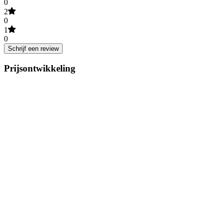
0
2
0
1
0
Schrijf een review
Prijsontwikkeling